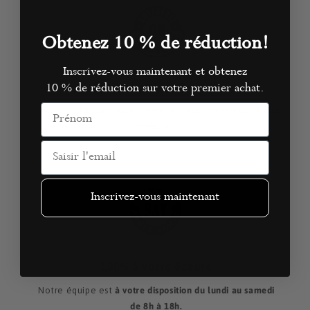
Obtenez 10 %
de réduction!
Inscrivez-vous maintenant et obtenez
Satisfait ou remboursé
10 % de réduction
sur votre premier achat.
Prénom
Vous avez
30 jours pour renvoyer votre commande et être
remboursé.
Email
Inscrivez-vous maintenant
100% à votre écoute
Notre équipe est
à votre disposition du lundi au samedi
de 8h à 18h.