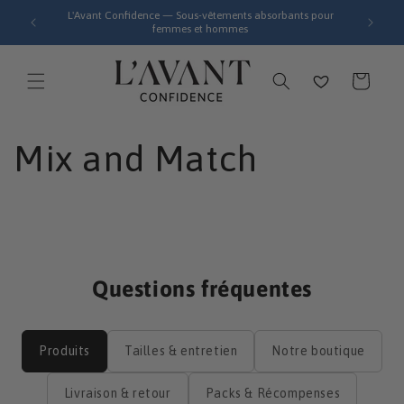
et
L'Avant Confidence — Sous-vêtements absorbants pour
passer
ratuit
femmes et hommes
au
contenu
Wishlist
Panier
Mix and Match
Questions fréquentes
Produits
Tailles & entretien
Notre boutique
Livraison & retour
Packs & Récompenses