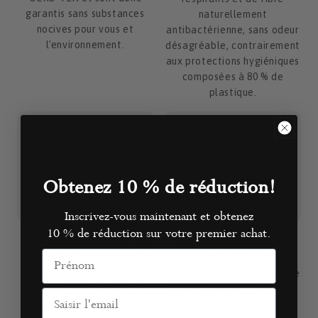
garantis sans substances
naturellement
nocives pour vous et
antibactérienne, sans odeur
l'environnement.
désagréable, contrairement
aux protections hygiéniques
composées à 80 % de
plastique.
Obtenez 10 %
de réduction!
Inscrivez-vous maintenant et obtenez
Zéro humidité
Lavable et réutilisable
10 % de réduction
sur votre premier achat.
Le tissu ultra absorbant qui
Tous nos sous-vêtements
Prénom
se trouve à l'intérieur de la
sont lavables et
culotte d'incontinence
réutilisables avec une durée
neutralise et assèche le
d'utilisation moyenne de 5
Email
liquide pour assurer un
ans.